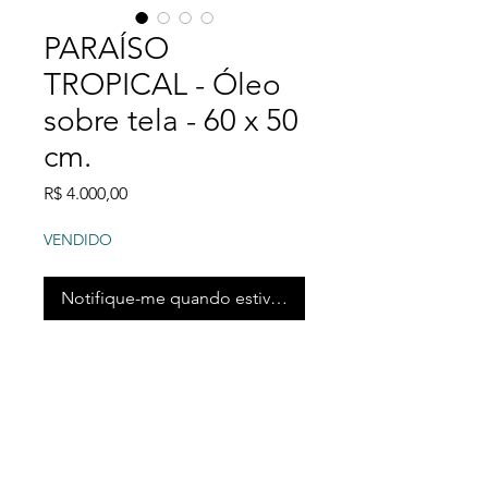
PARAÍSO
TROPICAL - Óleo
sobre tela - 60 x 50
cm.
Preço
R$ 4.000,00
VENDIDO
Notifique-me quando estiver disponível
Paraíso tropical, ou
(PARAISO TROPICAL) fala
da tranquilidade e paz que
podemos sentir com o pé
na areia e os olhos