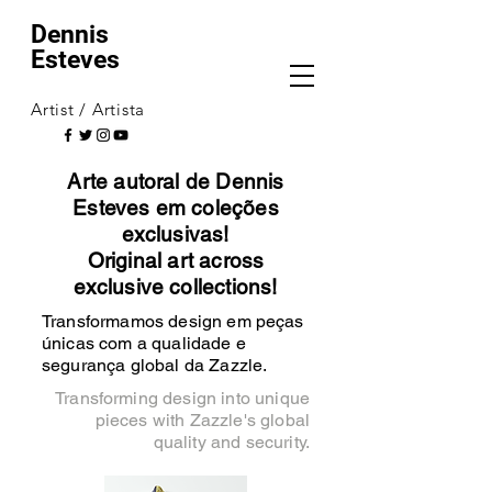
Dennis
Esteves
Artist / Artista
Arte autoral de Dennis
Esteves em coleções
exclusivas!
Original art across
exclusive collections!
Transformamos design em peças
únicas com a qualidade e
segurança global da Zazzle.
Transforming design into unique
pieces with Zazzle's global
quality and security.