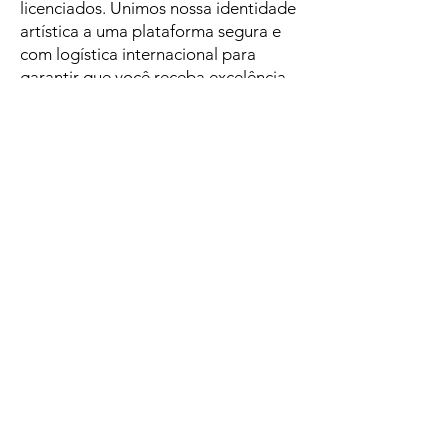
licenciados. Unimos nossa identidade
artística a uma plataforma segura e
com logística internacional para
garantir que você receba excelência
em cada detalhe, onde quer que
esteja. Atualmente, este é o nosso
canal oficial para a aquisição de
produtos com selo de originalidade
do nosso estúdio.
Our creations come to life through a
strategic partnership with Zazzle, a world
leader in licensed products. We combine
our artistic identity with a secure platform
and international logistics to ensure you
receive excellence in every detail,
wherever you are. Currently, this is our
official channel for purchasing products
featuring our studio's hallmark of
originality.