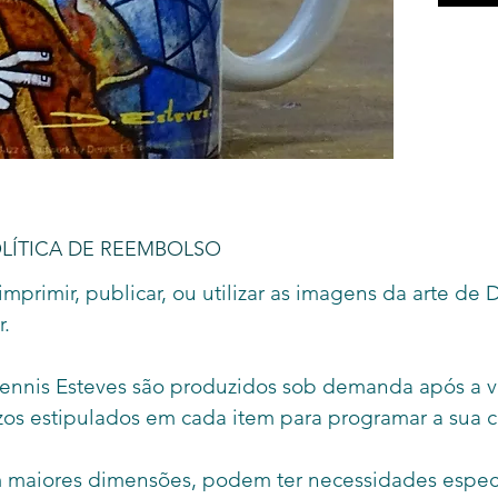
arte?
Torne
colori
canec
artist
Além 
de de
Ateli
OLÍTICA DE REEMBOLSO
usada
imprimir, publicar, ou utilizar as imagens da arte de
ao mi
r.
lavar 
Dennis Esteves são produzidos sob demanda após a 
azos estipulados em cada item para programar a sua
m maiores dimensões, podem ter necessidades especia