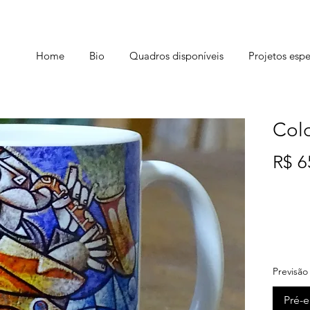
Home
Bio
Quadros disponíveis
Projetos espe
Colo
R$ 6
Canec
com a
ESTE
Já pe
Previsão
manhã
Pré-
uma c