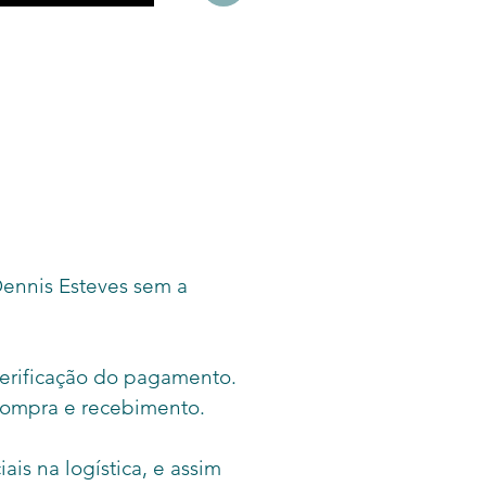
 sua vida muito mais
da e alegre com as
as colecionáveis do
a Dennis Esteves.
de uma verdadeira peça
coração, as canecas do
er D.Esteves podem ser
s diariamente, e levadas
 Dennis Esteves sem a
cro-ondas e máquina de
louça .
verificação do pagamento.
 compra e recebimento.
is na logística, e assim