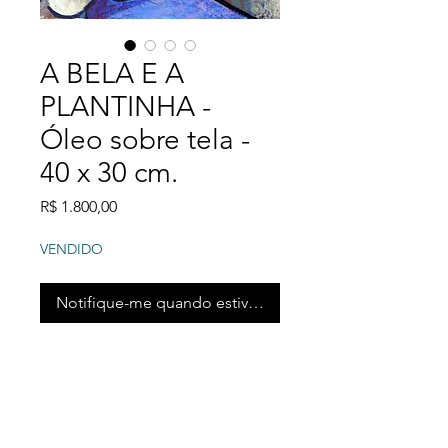
A BELA E A
PLANTINHA -
Óleo sobre tela -
40 x 30 cm.
Preço
R$ 1.800,00
VENDIDO
Notifique-me quando estiver disponível
"A BELA EA PLANTINHA"
é um painel tipo óleo
sobre tela de 40 x 30
cm. que fala da conexão