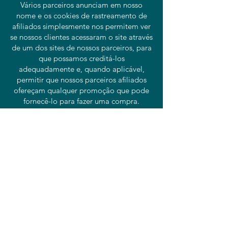
Vários parceiros anunciam em nosso
nome e os cookies de rastreamento de
afiliados simplesmente nos permitem ver
se nossos clientes acessaram o site através
de um dos sites de nossos parceiros, para
que possamos creditá-los
adequadamente e, quando aplicável,
permitir que nossos parceiros afiliados
ofereçam qualquer promoção que pode
fornecê-lo para fazer uma compra.
Compromisso do Usuário
O usuário se compromete a fazer uso
adequado dos conteúdos e da
informação que o DENNIS
ESTEVES/ATELIER D. ESTEVES oferece
no site e com caráter enunciativo, mas
não limitativo:A) Não se envolver em
atividades que sejam ilegais ou contrárias
à boa fé a à ordem pública;B) Não