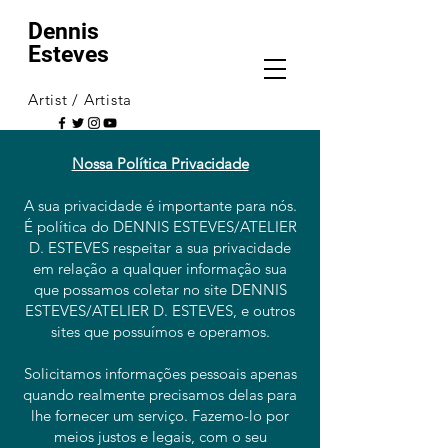
Dennis
Esteves
Artist / Artista
Nossa Política Privacidade
A sua privacidade é importante para nós.
É política do DENNIS ESTEVES/ATELIER
D. ESTEVES respeitar a sua privacidade
em relação a qualquer informação sua
que possamos coletar no site DENNIS
ESTEVES/ATELIER D. ESTEVES, e outros
sites que possuímos e operamos.
Solicitamos informações pessoais apenas
quando realmente precisamos delas para
lhe fornecer um serviço. Fazemo-lo por
meios justos e legais, com o seu